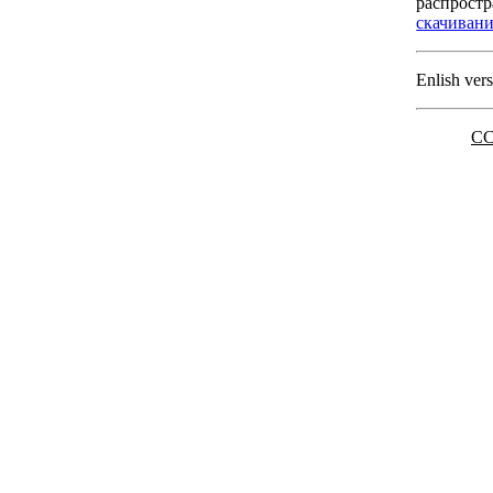
распрост
скачиван
Enlish vers
CC