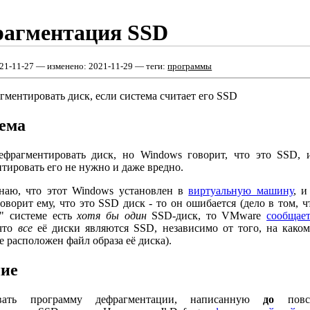
агментация SSD
21-11-27
— изменено:
2021-11-29
— теги:
программы
гментировать диск, если система считает его SSD
ема
ефрагментировать диск, но Windows говорит, что это SSD, 
тировать его не нужно и даже вредно.
знаю, что этот Windows установлен в
виртуальную машину
, и
ворит ему, что это SSD диск - то он ошибается (дело в том, ч
й" системе есть
хотя бы один
SSD-диск, то VMware
сообщае
 что
все
её диски являются SSD, независимо от того, на каком
е расположен файл образа её диска).
ие
овать программу дефрагментации, написанную
до
повсе