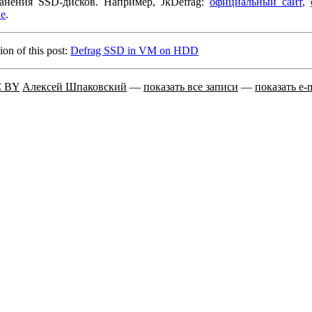
ранения SSD-дисков. Например, JkDefrag:
официальный сайт
,
ие
.
ion of this post:
Defrag SSD in VM on HDD
 BY
Алексей Шпаковский
—
показать все записи
—
показать e-m