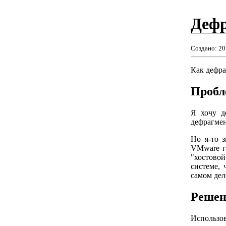
Дефр
Создано:
20
Как дефра
Пробл
Я хочу д
дефрагмен
Но я-то 
VMware го
"хостово
системе,
самом дел
Решен
Использ