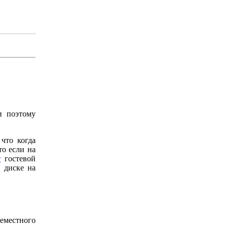
и поэтому
 что когда
то если на
т
гостевой
 диске на
местного