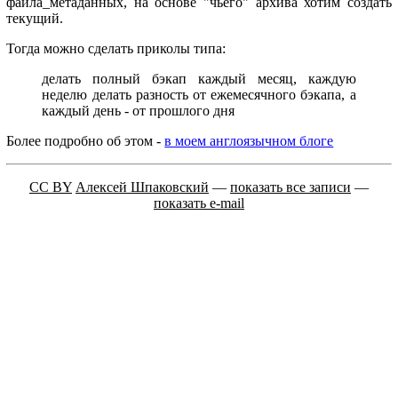
файла_метаданных, на основе "чьего" архива хотим создать
текущий.
Тогда можно сделать приколы типа:
делать полный бэкап каждый месяц, каждую
неделю делать разность от ежемесячного бэкапа, а
каждый день - от прошлого дня
Более подробно об этом -
в моем англоязычном блоге
CC BY
Алексей Шпаковский
—
показать все записи
—
показать e-mail